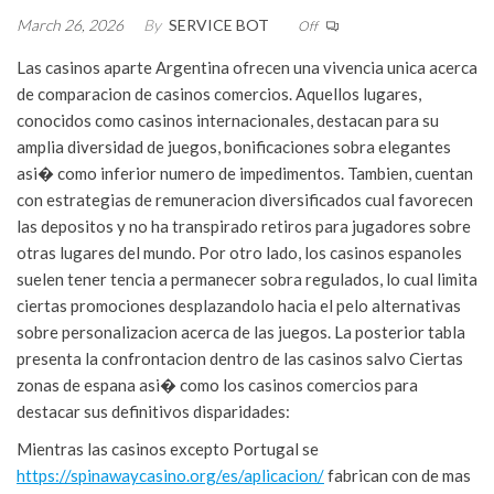
March 26, 2026
By
SERVICE BOT
Off
Las casinos aparte Argentina ofrecen una vivencia unica acerca
de comparacion de casinos comercios. Aquellos lugares,
conocidos como casinos internacionales, destacan para su
amplia diversidad de juegos, bonificaciones sobra elegantes
asi� como inferior numero de impedimentos. Tambien, cuentan
con estrategias de remuneracion diversificados cual favorecen
las depositos y no ha transpirado retiros para jugadores sobre
otras lugares del mundo. Por otro lado, los casinos espanoles
suelen tener tencia a permanecer sobra regulados, lo cual limita
ciertas promociones desplazandolo hacia el pelo alternativas
sobre personalizacion acerca de las juegos. La posterior tabla
presenta la confrontacion dentro de las casinos salvo Ciertas
zonas de espana asi� como los casinos comercios para
destacar sus definitivos disparidades:
Mientras las casinos excepto Portugal se
https://spinawaycasino.org/es/aplicacion/
fabrican con de mas