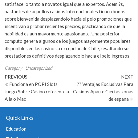
satisface lo tanto a novatos igual que a expertos. Ademi?s,
bastantes de aquellos casinos internacionales tienen bonos
sobre bienvenida desplazandolo hacia el pelo promociones que
incentivan a probar recientes precios, practicando de que la
habilidad es aun mayormente apasionante. Una posterior
computo genera algunos de los juegos mayormente populares
disponibles en las casinos a excepcion de Chile, resaltando sus
prestaciones definitivos desplazandolo hacia el pelo ingresos:
Category
Uncategorized
Post
Previous
N
PREVIOUS
NEXT
Post
Po
Funciona en POP! Slots
?? Ventajas Exclusivas Para
navigation
Juego Sobre Casino referente a
Casinos Aparte Ciertas zonas
A la o Mac
de espana
Quick Links
Education