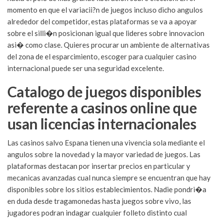
momento en que el variacii?n de juegos incluso dicho angulos
alrededor del competidor, estas plataformas se va a apoyar
sobre el silli�n posicionan igual que lideres sobre innovacion
asi� como clase. Quieres procurar un ambiente de alternativas
del zona de el esparcimiento, escoger para cualquier casino
internacional puede ser una seguridad excelente.
Catalogo de juegos disponibles
referente a casinos online que
usan licencias internacionales
Las casinos salvo Espana tienen una vivencia sola mediante el
angulos sobre la novedad y la mayor variedad de juegos. Las
plataformas destacan por insertar precios en particular y
mecanicas avanzadas cual nunca siempre se encuentran que hay
disponibles sobre los sitios establecimientos. Nadie pondri�a
en duda desde tragamonedas hasta juegos sobre vivo, las
jugadores podran indagar cualquier folleto distinto cual