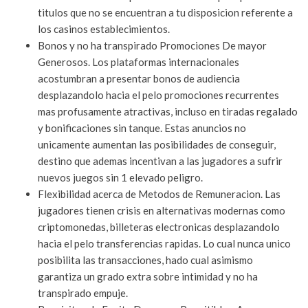
titulos que no se encuentran a tu disposicion referente a
los casinos establecimientos.
Bonos y no ha transpirado Promociones De mayor
Generosos. Los plataformas internacionales
acostumbran a presentar bonos de audiencia
desplazandolo hacia el pelo promociones recurrentes
mas profusamente atractivas, incluso en tiradas regalado
y bonificaciones sin tanque. Estas anuncios no
unicamente aumentan las posibilidades de conseguir,
destino que ademas incentivan a las jugadores a sufrir
nuevos juegos sin 1 elevado peligro.
Flexibilidad acerca de Metodos de Remuneracion. Las
jugadores tienen crisis en alternativas modernas como
criptomonedas, billeteras electronicas desplazandolo
hacia el pelo transferencias rapidas. Lo cual nunca unico
posibilita las transacciones, hado cual asimismo
garantiza un grado extra sobre intimidad y no ha
transpirado empuje.