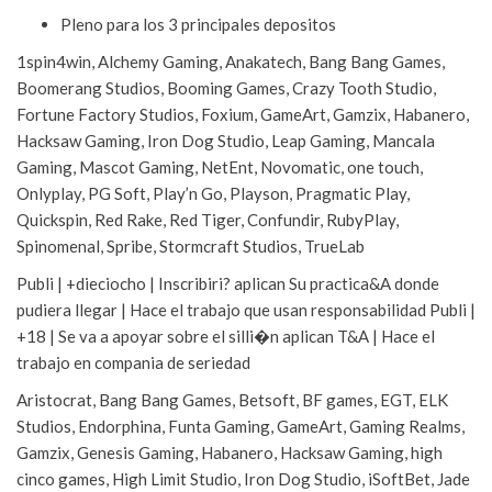
Pleno para los 3 principales depositos
1spin4win, Alchemy Gaming, Anakatech, Bang Bang Games,
Boomerang Studios, Booming Games, Crazy Tooth Studio,
Fortune Factory Studios, Foxium, GameArt, Gamzix, Habanero,
Hacksaw Gaming, Iron Dog Studio, Leap Gaming, Mancala
Gaming, Mascot Gaming, NetEnt, Novomatic, one touch,
Onlyplay, PG Soft, Play’n Go, Playson, Pragmatic Play,
Quickspin, Red Rake, Red Tiger, Confundir, RubyPlay,
Spinomenal, Spribe, Stormcraft Studios, TrueLab
Publi | +dieciocho | Inscribiri? aplican Su practica&A donde
pudiera llegar | Hace el trabajo que usan responsabilidad Publi |
+18 | Se va a apoyar sobre el silli�n aplican T&A | Hace el
trabajo en compania de seriedad
Aristocrat, Bang Bang Games, Betsoft, BF games, EGT, ELK
Studios, Endorphina, Funta Gaming, GameArt, Gaming Realms,
Gamzix, Genesis Gaming, Habanero, Hacksaw Gaming, high
cinco games, High Limit Studio, Iron Dog Studio, iSoftBet, Jade