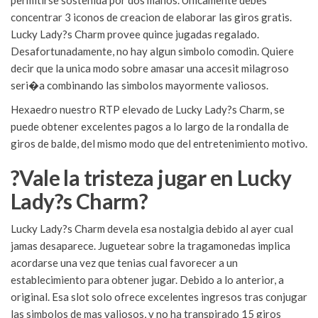
permitirse sostenida por dos manos. Unicamente debes
concentrar 3 iconos de creacion de elaborar las giros gratis.
Lucky Lady?s Charm provee quince jugadas regalado.
Desafortunadamente, no hay algun simbolo comodin. Quiere
decir que la unica modo sobre amasar una accesit milagroso
seri�a combinando las simbolos mayormente valiosos.
Hexaedro nuestro RTP elevado de Lucky Lady?s Charm, se
puede obtener excelentes pagos a lo largo de la rondalla de
giros de balde, del mismo modo que del entretenimiento motivo.
?Vale la tristeza jugar en Lucky
Lady?s Charm?
Lucky Lady?s Charm devela esa nostalgia debido al ayer cual
jamas desaparece. Juguetear sobre la tragamonedas implica
acordarse una vez que tenias cual favorecer a un
establecimiento para obtener jugar. Debido a lo anterior, a
original. Esa slot solo ofrece excelentes ingresos tras conjugar
las simbolos de mas valiosos, y no ha transpirado 15 giros