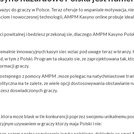
zyc do graczy w Polsce. Teraz oferuje to wspaniale motywacja, niezl
ciom i nowoczesnej technologii, AMPM Kasyno online probuje idealny
i ci powitalnej i bedziesz przekonaj sie, dlaczego AMPM Kasyno Pols
malnie innowacyjnych kasyn siec wziac pod uwage teraz w branzy. K
d, w tym z Polski. Program ta okazalo sie, ze zaprojektowana tak, 
ormacji graczy.
ostepnego z pomocy AMPM , moze polegac na natychmiastowe transa
lityczna ma te zalete, ze wiele opcji dostosowywania obstawianie n
mozesz doswiadczonych graczy.
ora moze blask w tle konkurencji poprzez swojemu unikalnemu pode
kcyjnym uzywaniem w graczy ktorzy maja Polski i nie:
an, razem z pelna rozwiazanie jezyka polskiego, dokladnie co czyni