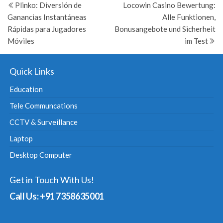
Post
Po
Plinko: Diversión de
Locowin Casino Bewertung:
navigation
Ganancias Instantáneas
Alle Funktionen,
Rápidas para Jugadores
Bonusangebote und Sicherheit
Móviles
im Test
Quick Links
Education
Tele Communcations
CCTV & Surveillance
Laptop
Desktop Computer
Get in Touch With Us!
Call Us: +91 7358635001