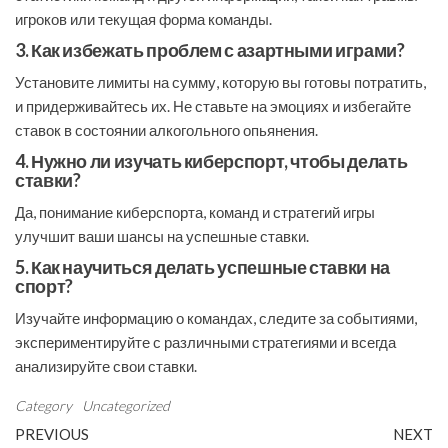
игроков или текущая форма команды.
3. Как избежать проблем с азартными играми?
Установите лимиты на сумму, которую вы готовы потратить,
и придерживайтесь их. Не ставьте на эмоциях и избегайте
ставок в состоянии алкогольного опьянения.
4. Нужно ли изучать киберспорт, чтобы делать
ставки?
Да, понимание киберспорта, команд и стратегий игры
улучшит ваши шансы на успешные ставки.
5. Как научиться делать успешные ставки на
спорт?
Изучайте информацию о командах, следите за событиями,
экспериментируйте с различными стратегиями и всегда
анализируйте свои ставки.
Category
Uncategorized
Post
Previous
N
PREVIOUS
NEXT