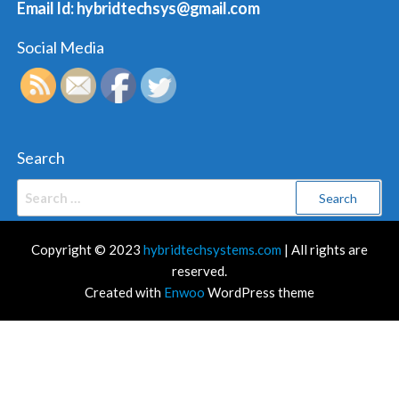
Email Id: hybridtechsys@gmail.com
Social Media
Search
Search
for:
Copyright © 2023
hybridtechsystems.com
| All rights are
reserved.
Created with
Enwoo
WordPress theme