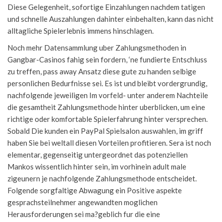
Diese Gelegenheit, sofortige Einzahlungen nachdem tatigen
und schnelle Auszahlungen dahinter einbehalten, kann das nicht
alltagliche Spielerlebnis immens hinschlagen.
Noch mehr Datensammlung uber Zahlungsmethoden in
Gangbar-Casinos fahig sein fordern, ‘ne fundierte Entschluss
zu treffen, pass away Ansatz diese gute zu handen selbige
personlichen Bedurfnisse sei. Es ist und bleibt vordergrundig,
nachfolgende jeweiligen Im vorfeld- unter anderem Nachteile
die gesamtheit Zahlungsmethode hinter uberblicken, um eine
richtige oder komfortable Spielerfahrung hinter versprechen.
Sobald Die kunden ein PayPal Spielsalon auswahlen, im griff
haben Sie bei weltall diesen Vorteilen profitieren. Sera ist noch
elementar, gegenseitig untergeordnet das potenziellen
Mankos wissentlich hinter sein, im vorhinein adult male
zigeunern je nachfolgende Zahlungsmethode entscheidet.
Folgende sorgfaltige Abwagung ein Positive aspekte
gesprachsteilnehmer angewandten moglichen
Herausforderungen sei ma?geblich fur die eine