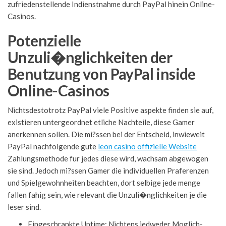
zufriedenstellende Indienstnahme durch PayPal hinein Online-
Casinos.
Potenzielle
Unzuli�nglichkeiten der
Benutzung von PayPal inside
Online-Casinos
Nichtsdestotrotz PayPal viele Positive aspekte finden sie auf,
existieren untergeordnet etliche Nachteile, diese Gamer
anerkennen sollen. Die mi?ssen bei der Entscheid, inwieweit
PayPal nachfolgende gute
leon casino offizielle Website
Zahlungsmethode fur jedes diese wird, wachsam abgewogen
sie sind. Jedoch mi?ssen Gamer die individuellen Praferenzen
und Spielgewohnheiten beachten, dort selbige jede menge
fallen fahig sein, wie relevant die Unzuli�nglichkeiten je die
leser sind.
Eingeschrankte Uptime: Nichtens jedweder Moglich-