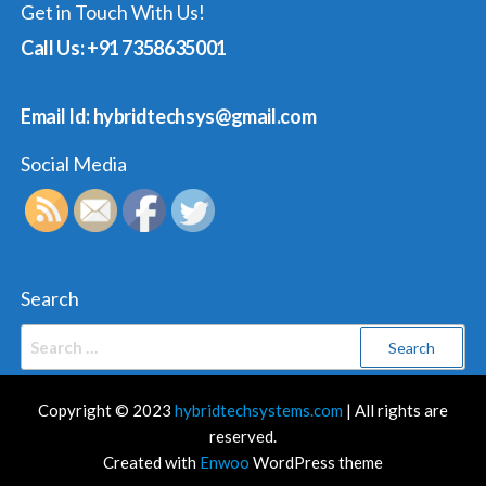
Get in Touch With Us!
Call Us: +91 7358635001
Email Id: hybridtechsys@gmail.com
Social Media
Search
Search
for:
Copyright © 2023
hybridtechsystems.com
| All rights are
reserved.
Created with
Enwoo
WordPress theme