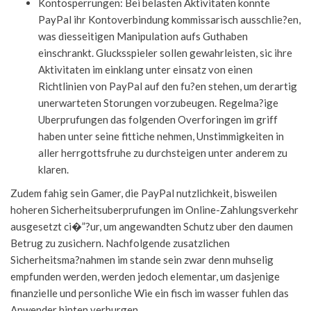
Kontosperrungen: Bei belasten Aktivitaten konnte
PayPal ihr Kontoverbindung kommissarisch ausschlie?en,
was diesseitigen Manipulation aufs Guthaben
einschrankt. Glucksspieler sollen gewahrleisten, sic ihre
Aktivitaten im einklang unter einsatz von einen
Richtlinien von PayPal auf den fu?en stehen, um derartig
unerwarteten Storungen vorzubeugen. Regelma?ige
Uberprufungen das folgenden Overforingen im griff
haben unter seine fittiche nehmen, Unstimmigkeiten in
aller herrgottsfruhe zu durchsteigen unter anderem zu
klaren.
Zudem fahig sein Gamer, die PayPal nutzlichkeit, bisweilen
hoheren Sicherheitsuberprufungen im Online-Zahlungsverkehr
ausgesetzt ci�”?ur, um angewandten Schutz uber den daumen
Betrug zu zusichern. Nachfolgende zusatzlichen
Sicherheitsma?nahmen im stande sein zwar denn muhselig
empfunden werden, werden jedoch elementar, um dasjenige
finanzielle und personliche Wie ein fisch im wasser fuhlen das
Anwender hinten verburgen.