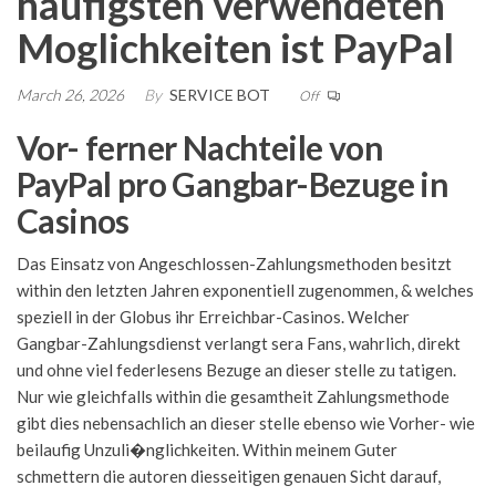
haufigsten verwendeten
Moglichkeiten ist PayPal
March 26, 2026
By
SERVICE BOT
Off
Vor- ferner Nachteile von
PayPal pro Gangbar-Bezuge in
Casinos
Das Einsatz von Angeschlossen-Zahlungsmethoden besitzt
within den letzten Jahren exponentiell zugenommen, & welches
speziell in der Globus ihr Erreichbar-Casinos. Welcher
Gangbar-Zahlungsdienst verlangt sera Fans, wahrlich, direkt
und ohne viel federlesens Bezuge an dieser stelle zu tatigen.
Nur wie gleichfalls within die gesamtheit Zahlungsmethode
gibt dies nebensachlich an dieser stelle ebenso wie Vorher- wie
beilaufig Unzuli�nglichkeiten. Within meinem Guter
schmettern die autoren diesseitigen genauen Sicht darauf,