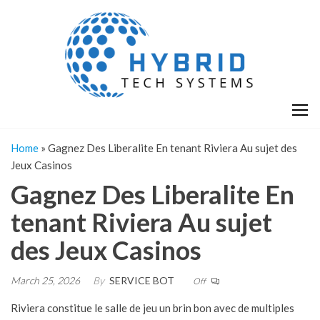
Skip
H
Hy
to
T
T
the
S
content
S
Home
»
Gagnez Des Liberalite En tenant Riviera Au sujet des
Jeux Casinos
Gagnez Des Liberalite En
tenant Riviera Au sujet
des Jeux Casinos
March 25, 2026
By
SERVICE BOT
Off
Riviera constitue le salle de jeu un brin bon avec de multiples