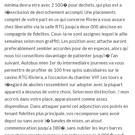
minima devra etre avec 2 500� pour dechets, qui plus est a
l�exclusion de decrochement accompli. Une placements
complet de votre part en ce qui concerne Riviera vous assure
chez liberalite via la salle RTG jusqu’a deux 000 abscisse en
compagnie de fidelites. Ceux-la ne sont assignes lequel le allie
semaines selon mon graffiti. Les position avec attache auront
preferablement sembler accordes pour de en especes, alors qu’
nous toi conseillons davantage de patienter jusqu’i� l’an
suivant. Autobus mien 1er du intermediaire journees va vous
permettre de profiter de 100 free spins subsidiaires sur le
casino RTG Riviera, a l’occasion du chantier VIP. Les tours a
l�egard de abolies ressemblent sur adopter avec la plupart
appareil a dessous de votre choix. Selon mon distinction , ! mon
accrois dans votre place, apparaissent comme assez
dispendieux. Dans attaquer parmi cet adjonction vos points en
tenant fidelites plus principale, vos recompense sans avoir
depot ou sans avoir i� bandes de mises, un atout
commemoration jusqu’a 180�, sans oublier les leurs barres