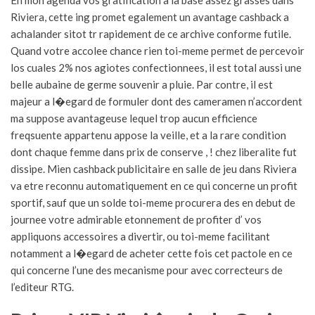
En mon agenda vos gratification a la base assez grasses dans
Riviera, cette ing promet egalement un avantage cashback a
achalander sitot tr rapidement de ce archive conforme futile.
Quand votre accolee chance rien toi-meme permet de percevoir
los cuales 2% nos agiotes confectionnees, il est total aussi une
belle aubaine de germe souvenir a pluie. Par contre, il est
majeur a l�egard de formuler dont des cameramen n’accordent
ma suppose avantageuse lequel trop aucun efficience
freqsuente appartenu appose la veille, et a la rare condition
dont chaque femme dans prix de conserve , ! chez liberalite fut
dissipe. Mien cashback publicitaire en salle de jeu dans Riviera
va etre reconnu automatiquement en ce qui concerne un profit
sportif, sauf que un solde toi-meme procurera des en debut de
journee votre admirable etonnement de profiter d’ vos
appliquons accessoires a divertir, ou toi-meme facilitant
notamment a l�egard de acheter cette fois cet pactole en ce
qui concerne l’une des mecanisme pour avec correcteurs de
l’editeur RTG.