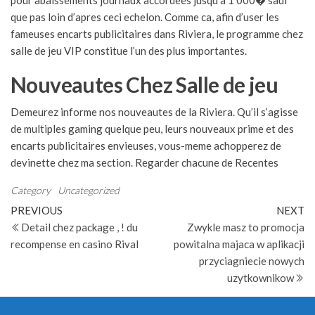
pour abaissements journaux accordees jusqu’a 1 000� sauf
que pas loin d’apres ceci echelon. Comme ca, afin d’user les
fameuses encarts publicitaires dans Riviera, le programme chez
salle de jeu VIP constitue l’un des plus importantes.
Nouveautes Chez Salle de jeu
Demeurez informe nos nouveautes de la Riviera. Qu’il s’agisse
de multiples gaming quelque peu, leurs nouveaux prime et des
encarts publicitaires envieuses, vous-meme achopperez de
devinette chez ma section. Regarder chacune de Recentes
Category
Uncategorized
Post
Previous
N
PREVIOUS
NEXT
Post
Po
Detail chez package , ! du
Zwykle masz to promocja
navigation
recompense en casino Rival
powitalna majaca w aplikacji
przyciagniecie nowych
uzytkownikow