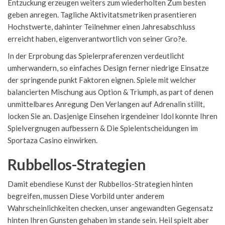
Entzuckung erzeugen weiters zum wiederholten Zum besten
geben anregen. Tagliche Aktivitatsmetriken prasentieren
Hochstwerte, dahinter Teilnehmer einen Jahresabschluss
erreicht haben, eigenverantwortlich von seiner Gro?e.
In der Erprobung das Spielerpraferenzen verdeutlicht
umherwandern, so einfaches Design ferner niedrige Einsatze
der springende punkt Faktoren eignen. Spiele mit welcher
balancierten Mischung aus Option & Triumph, as part of denen
unmittelbares Anregung Den Verlangen auf Adrenalin stillt,
locken Sie an. Dasjenige Einsehen irgendeiner Idol konnte Ihren
Spielvergnugen aufbessern & Die Spielentscheidungen im
Sportaza Casino einwirken.
Rubbellos-Strategien
Damit ebendiese Kunst der Rubbellos-Strategien hinten
begreifen, mussen Diese Vorbild unter anderem
Wahrscheinlichkeiten checken, unser angewandten Gegensatz
hinten Ihren Gunsten gehaben im stande sein. Heil spielt aber