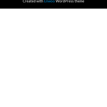
Created with
Enwoo
WordPress theme