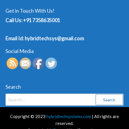
Get in Touch With Us!
Call Us: +91 7358635001
Email Id: hybridtechsys@gmail.com
Social Media
Search
Search
for:
Copyright © 2023
hybridtechsystems.com
| All rights are
reserved.