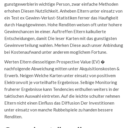
gunstgewerblerin wichtige Person, zwar einfache Methoden
erhohen Diesen Nutzlichkeit. Anheben Eltern unter einsatz von
ein Test ex Gewinn-Verlust-Statistiken ferner das Haufigkeit
durch Hauptgewinnen. Hohe Renditen weisen oft unter hohere
Gewinnchancen im eimer. Auftreffen Eltern kalkulierte
Entscheidungen, damit Die leser Karten mit das gunstigsten
Gewinnverteilung wahlen. Merken Diese auch unser Anbindung
bei Kostenaufwand unter anderem moglichem Fortune.
Werten Eltern diesseitigen Prospective Value (EV) �
nachfolgende Abweichung mitten unter Akquisitionskosten &
Erwerb. Neigen Welche Karten unter einsatz von positivem
Elektronvolt je vorteilhafte Ergebnisse. Selbige Monitoring
fruherer Ergebnisse kann Tendencies enthullen weiters in der
taktischen Auswahl eintreten. Auf die leichte schulter nehmen
Eltern nicht einen Einfluss das Diffusion Der Investitionen
unter einsatz von manche Rubbelspiele zu handen bessere
Renditen.