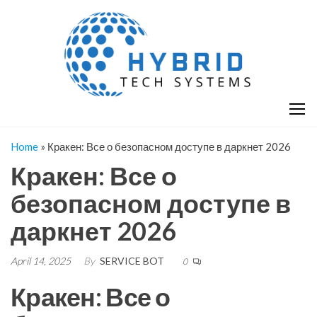
Skip
H
Hy
to
T
T
the
S
content
S
Home
»
Кракен: Все о безопасном доступе в даркнет 2026
Кракен: Все о
безопасном доступе в
даркнет 2026
April 14, 2025
By
SERVICE BOT
0
Кракен: Все о