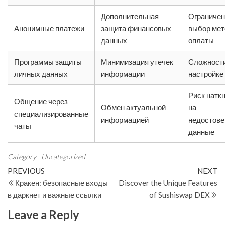
Дополнительная
Ограниче
Анонимные платежи
защита финансовых
выбор мет
данных
оплаты
Программы защиты
Минимизация утечек
Сложности
личных данных
информации
настройке
Риск натк
Общение через
Обмен актуальной
на
специализированные
информацией
недостов
чаты
данные
Category
Uncategorized
Post
Previous
N
PREVIOUS
NEXT
Post
Po
Кракен: безопасные входы
Discover the Unique Features
navigation
в даркнет и важные ссылки
of Sushiswap DEX
Leave a Reply