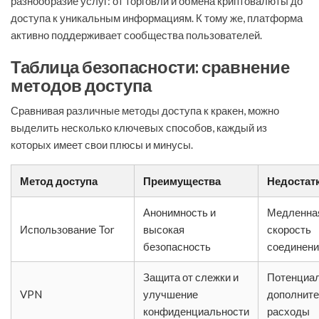
разнообразие услуг: от торговли и обмена криптовалюты до
доступа к уникальным информациям. К тому же, платформа
активно поддерживает сообщества пользователей.
Таблица безопасности: сравнение
методов доступа
Сравнивая различные методы доступа к кракен, можно
выделить несколько ключевых способов, каждый из
которых имеет свои плюсы и минусы.
Метод доступа
Преимущества
Недостат
Анонимность и
Медленна
Использование Tor
высокая
скорость
безопасность
соединени
Защита от слежки и
Потенциа
VPN
улучшение
дополнит
конфиденциальности
расходы