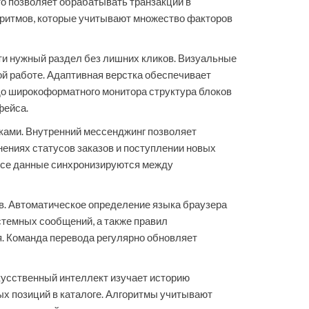
о позволяет обрабатывать транзакции в
оритмов, которые учитывают множество факторов
и нужный раздел без лишних кликов. Визуальные
й работе. Адаптивная верстка обеспечивает
до широкоформатного монитора структура блоков
фейса.
ками. Внутренний мессенджинг позволяет
ениях статусов заказов и поступлении новых
Все данные синхронизируются между
в. Автоматическое определение языка браузера
истемных сообщений, а также правил
я. Команда перевода регулярно обновляет
кусственный интеллект изучает историю
ых позиций в каталоге. Алгоритмы учитывают