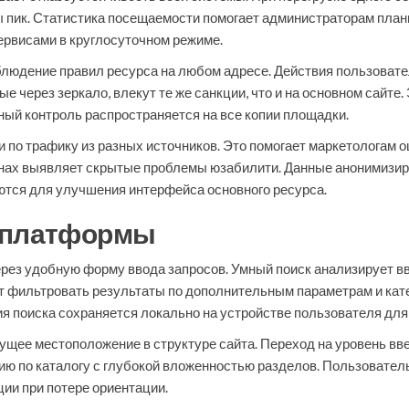
ы пик. Статистика посещаемости помогает администраторам пла
рвисами в круглосуточном режиме.
блюдение правил ресурса на любом адресе. Действия пользовате
 через зеркало, влекут те же санкции, что и на основном сайте
ый контроль распространяется на все копии площадки.
и по трафику из разных источников. Это помогает маркетологам
енах выявляет скрытые проблемы юзабилити. Данные анонимизи
ются для улучшения интерфейса основного ресурса.
м платформы
рез удобную форму ввода запросов. Умный поиск анализирует в
 фильтровать результаты по дополнительным параметрам и кате
ия поиска сохраняется локально на устройстве пользователя для
ущее местоположение в структуре сайта. Переход на уровень вв
 по каталогу с глубокой вложенностью разделов. Пользователь 
ии при потере ориентации.