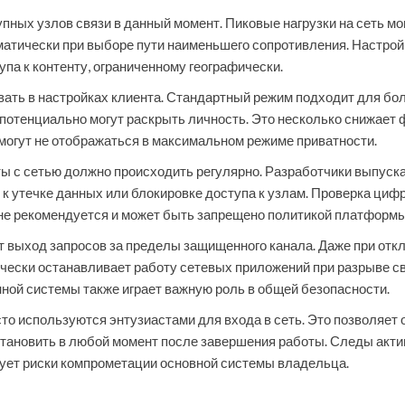
упных узлов связи в данный момент. Пиковые нагрузки на сеть м
атически при выборе пути наименьшего сопротивления. Настрой
па к контенту, ограниченному географически.
вать в настройках клиента. Стандартный режим подходит для б
отенциально могут раскрыть личность. Это несколько снижает ф
могут не отображаться в максимальном режиме приватности.
ы с сетью должно происходить регулярно. Разработчики выпуска
к утечке данных или блокировке доступа к узлам. Проверка цифр
не рекомендуется и может быть запрещено политикой платформы
выход запросов за пределы защищенного канала. Даже при откл
тически останавливает работу сетевых приложений при разрыве с
ной системы также играет важную роль в общей безопасности.
о используются энтузиастами для входа в сеть. Это позволяет
тановить в любой момент после завершения работы. Следы акти
рует риски компрометации основной системы владельца.