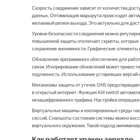
Скорость соединения зависит от количества дост
данных. Оптимизация маршрута происходит автом
желаемый регион выхода. Это актуально для досту
Уровни безопасности соединения можно регулиро
повышенной защиты отключает скрипты, которые п
сохранение анонимности. Графические элементы 
Обновление программного обеспечения для работ
связи. Игнорирование обновлений может привести 
подлинность. Использование устаревших версий 
Механизмы защиты от утечек DNS предотвращают 
в открытый интернет. Функция Kill switch автома
незашифрованного трафика. Настройка операцион
Виртуальные машины и изолированные среды част
сессий. Снапшоты состояния системы можно восс
виртуального окружения. Такой подход минимизи
Как работает кракен зеркало