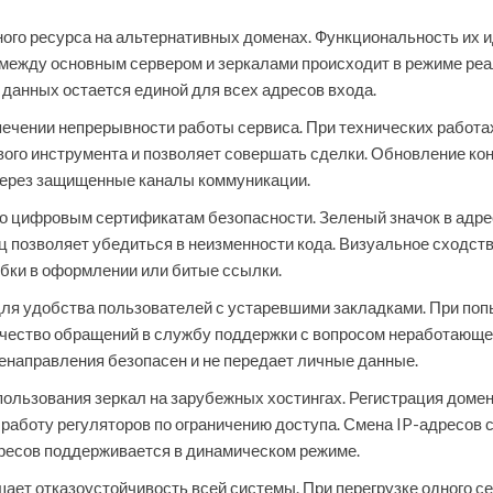
ого ресурса на альтернативных доменах. Функциональность их 
между основным сервером и зеркалами происходит в режиме реа
данных остается единой для всех адресов входа.
ечении непрерывности работы сервиса. При технических работа
вого инструмента и позволяет совершать сделки. Обновление кон
через защищенные каналы коммуникации.
о цифровым сертификатам безопасности. Зеленый значок в адр
 позволяет убедиться в неизменности кода. Визуальное сходство
бки в оформлении или битые ссылки.
ля удобства пользователей с устаревшими закладками. При попы
личество обращений в службу поддержки с вопросом неработающе
енаправления безопасен и не передает личные данные.
пользования зеркал на зарубежных хостингах. Регистрация доме
аботу регуляторов по ограничению доступа. Смена IP-адресов 
ресов поддерживается в динамическом режиме.
ет отказоустойчивость всей системы. При перегрузке одного се