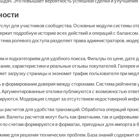
выдач. Это повышает вероятность успешной сделки и улучшения 
ности
услуг для участников сообщества. Основные модули системы от
ержит подробную историю всех действий и операций с балансом.
стема ролевого доступа разделяет права администраторов, моде
м и подкатегориям для удобного поиска. Фильтры по цене, дате 
сание, характеристики и реальные отзывы покупателей. Галерея
ряет загрузку страницы и экономит трафик пользователя при мед
 в формировании доверия между сторонами. Система рейтингов у
. Аргументированные отклики публикуются с возможностью ответа
ируются. Модерация следит за отсутствием недостоверной инфо
 расчетов для удобства транзакций. Обработка операций проис
. Валюты расчетов могут быть как фиатными, так и цифровыми 
 по счетам формируются в форматах, пригодных для импорта в 
име для решения технических проблем. База знаний содержит о