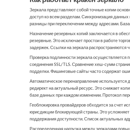
Зеркала представляют собой точные копии основн
доступ ко всем разделам. Синхронизация данных 
разницы при переключении между адресами. База 
Назначение резервных копий заключается в обесп
резервные. Это исключает простои в работе торго
задержек. Ссылки на зеркала распространяются 
Проверка подлинности зеркала осуществляется п
соединения SSL/TLS. Сравнение хеш-сумм страниц
подделки. Фишинговые сайты часто содержат оши
Автоматическое перенаправление используется д
редирект на актуальный ресурс. Это снижает ко
базе данных при каждом изменении. Протокол пер
Геоблокировка провайдеров обходится за счет ис
юрисдикции блокирующей страны. Это усложняет р
поддержания доступности. Список актуальных ад
Распределенная нагрузка между зеркалами повыша