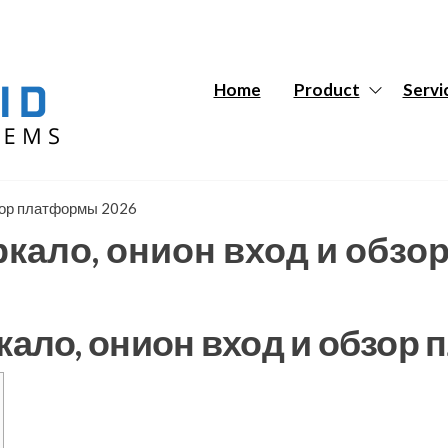
Hybrid
Hybrid
Tech
Tech
Systems
Systems
Home
Product
Servi
бзор платформы 2026
ркало, онион вход и обз
ркало, онион вход и обзор