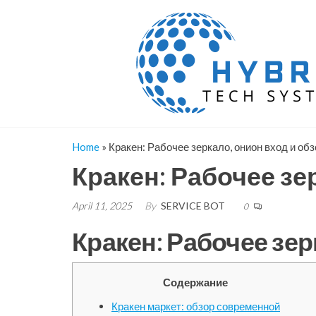
Skip
to
the
content
Home
»
Кракен: Рабочее зеркало, онион вход и о
Кракен: Рабочее зе
April 11, 2025
By
SERVICE BOT
0
Кракен: Рабочее зе
Содержание
Кракен маркет: обзор современной