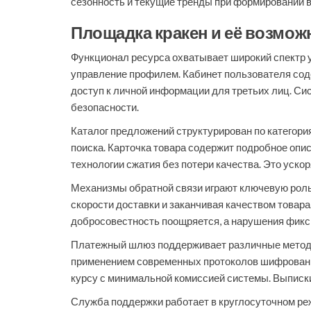
сезонность и текущие тренды при формировании 
Площадка кракен и её возмож
Функционал ресурса охватывает широкий спектр 
управление профилем. Кабинет пользователя сод
доступ к личной информации для третьих лиц. Си
безопасности.
Каталог предложений структурирован по категория
поиска. Карточка товара содержит подробное опи
технологии сжатия без потери качества. Это уско
Механизмы обратной связи играют ключевую роль
скорости доставки и заканчивая качеством товара
добросовестность поощряется, а нарушения фикс
Платежный шлюз поддерживает различные методы
применением современных протоколов шифрования
курсу с минимальной комиссией системы. Выписки
Служба поддержки работает в круглосуточном реж