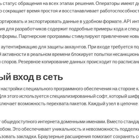
ь статус обращения на всех этапах решения. Операторы имеют д
о сокращает время простоя и восстанавливает работоспособност
ортировать и экспортировать данные в удобном формате. API ин
ия для разработчиков содержит подробные примеры кода и спец
формы. Партнерские программы стимулируют привлечение новых
аутентификацию для защиты аккаунтов. При входе требуется п
 активности в реальном времени блокирует попытки несанкциони
я споров. Резервное копирование данных происходит по расписа
ый вход в сеть
 настройки специального программного обеспечения на стороне 
ля этого используется специализированный софт, который шифр
сключает возможность перехвата пакетов. Каждый узел в цепочк
от общедоступного интернета доменными именами. Вместо станд
обом. Это обеспечивает уникальность и невозможность подделки
ьзовать закладки. Браузерные расширения помогают сохранять с