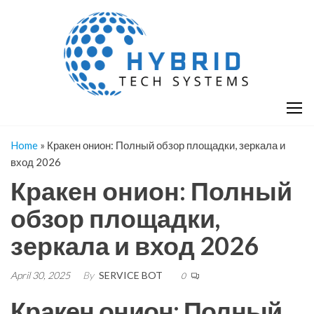
Skip
H
Hy
to
T
T
the
S
content
S
Home
»
Кракен онион: Полный обзор площадки, зеркала и
вход 2026
Кракен онион: Полный
обзор площадки,
зеркала и вход 2026
April 30, 2025
By
SERVICE BOT
0
Кракен онион: Полный