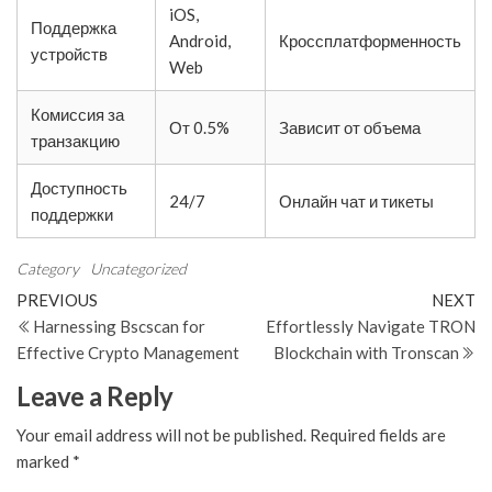
iOS,
Поддержка
Android,
Кроссплатформенность
устройств
Web
Комиссия за
От 0.5%
Зависит от объема
транзакцию
Доступность
24/7
Онлайн чат и тикеты
поддержки
Category
Uncategorized
Post
Previous
N
PREVIOUS
NEXT
Post
Po
Harnessing Bscscan for
Effortlessly Navigate TRON
navigation
Effective Crypto Management
Blockchain with Tronscan
Leave a Reply
Your email address will not be published.
Required fields are
marked
*