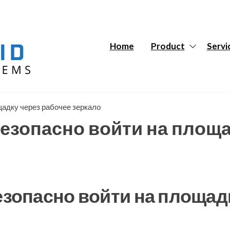
Hybrid
Hybrid
Tech
Tech
Systems
Systems
Home
Product
Servi
щадку через рабочее зеркало
безопасно войти на площ
безопасно войти на площад