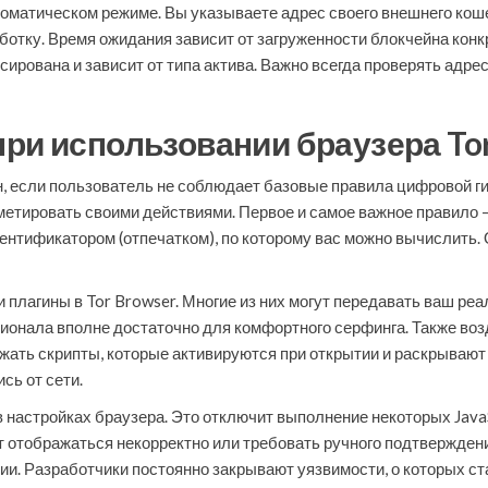
томатическом режиме. Вы указываете адрес своего внешнего кош
аботку. Время ожидания зависит от загруженности блокчейна кон
сирована и зависит от типа актива. Важно всегда проверять адр
ри использовании браузера To
 если пользователь не соблюдает базовые правила цифровой ги
метировать своими действиями. Первое и самое важное правило –
ентификатором (отпечатком), по которому вас можно вычислить.
плагины в Tor Browser. Многие из них могут передавать ваш ре
онала вполне достаточно для комфортного серфинга. Также возд
ержать скрипты, которые активируются при открытии и раскрываю
сь от сети.
настройках браузера. Это отключит выполнение некоторых JavaS
т отображаться некорректно или требовать ручного подтверждени
ии. Разработчики постоянно закрывают уязвимости, о которых с