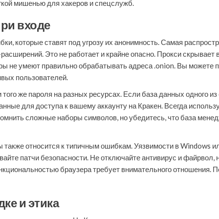
гкой мишенью для хакеров и спецслужб.
ри входе
ки, которые ставят под угрозу их анонимность. Самая распростр
асширений. Это не работает и крайне опасно. Прокси скрывает в
еры не умеют правильно обрабатывать адреса .onion. Вы можете 
ивых пользователей.
 того же пароля на разных ресурсах. Если база данных одного и
нные для доступа к вашему аккаунту на Кракен. Всегда исполь
помнить сложные наборы символов, но убедитесь, что база мен
 также относится к типичным ошибкам. Уязвимости в Windows и
вайте патчи безопасности. Не отключайте антивирус и файрвол, н
кциональностью браузера требует внимательного отношения. По
ке и этика