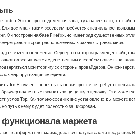
рыть
.onion. Это не просто доменная зона, а указание на то, что сайт
. Для доступа к таким ресурсам требуется специальное програ
. Он построен на базе Firefox, но имеет ряд существенных отли
ров-ретрансляторов, расположенных в разных странах мира.
дрес и местоположение. Сервер, на котором размещен сайт, такж
онион адрес является единственным способом попасть на площадк
одвергаться мониторингу со стороны провайдеров. Онион-версия 
колов маршрутизации интернета.
ить Tor Browser. Процесс установки прост и не требует специа
, браузер начнет выстраивать защищенную цепочку. Это может за
сти узлов Тор. Как только соединение установлено, вы можете в
ой, но путь к нему будет полностью зашифрован.
р функционала маркета
ьная платформа для взаимодействия покупателей и продавцов. 