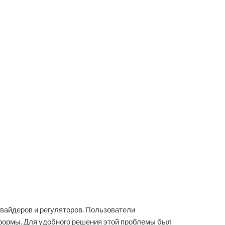
вайдеров и регуляторов. Пользователи
тформы. Для удобного решения этой проблемы был