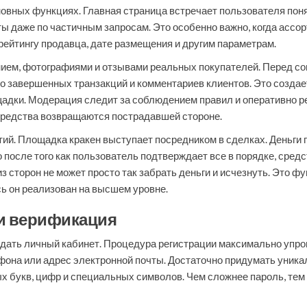
новных функциях. Главная страница встречает пользователя пон
ы даже по частичным запросам. Это особенно важно, когда ассо
рейтингу продавца, дате размещения и другим параметрам.
нием, фотографиями и отзывами реальных покупателей. Перед с
о завершенных транзакций и комментариев клиентов. Это создае
щадки. Модерация следит за соблюдением правил и оперативно р
а средства возвращаются пострадавшей стороне.
ий. Площадка кракен выступает посредником в сделках. Деньги
 после того как пользователь подтверждает все в порядке, сред
из сторон не может просто так забрать деньги и исчезнуть. Это
сь он реализован на высшем уровне.
 и верификация
ать личный кабинет. Процедура регистрации максимально упроще
фона или адрес электронной почты. Достаточно придумать уника
ых букв, цифр и специальных символов. Чем сложнее пароль, т