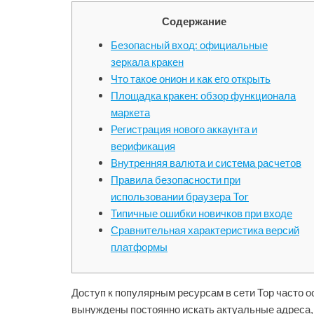
Содержание
Безопасный вход: официальные
зеркала кракен
Что такое онион и как его открыть
Площадка кракен: обзор функционала
маркета
Регистрация нового аккаунта и
верификация
Внутренняя валюта и система расчетов
Правила безопасности при
использовании браузера Tor
Типичные ошибки новичков при входе
Сравнительная характеристика версий
платформы
Доступ к популярным ресурсам в сети Тор часто 
вынуждены постоянно искать актуальные адреса,