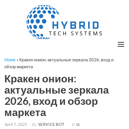
Skip
H
Hy
to
T
T
the
S
content
S
Home
»
Кракен онион: актуальные зеркала 2026, вход и
обзор маркета
Кракен онион:
актуальные зеркала
2026, вход и обзор
маркета
April 7, 2025
By
SERVICE BOT
0