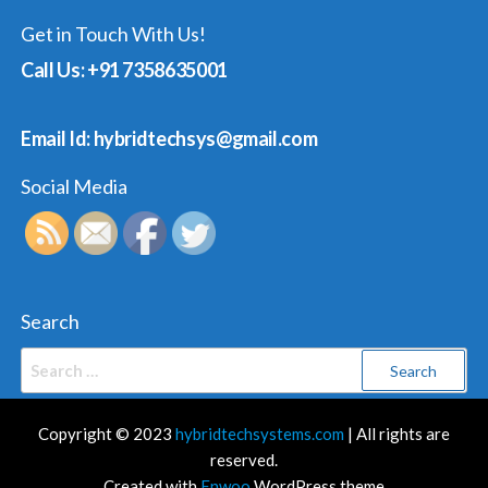
Get in Touch With Us!
Call Us: +91 7358635001
Email Id: hybridtechsys@gmail.com
Social Media
Search
Search
for:
Copyright © 2023
hybridtechsystems.com
| All rights are
reserved.
Created with
Enwoo
WordPress theme