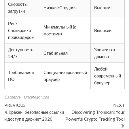
Скорость
Низкая/Средняя
Высокая
загрузки
Риск
Минимальный (с
блокировки
Высокий
мостами)
провайдером
Доступность
Зависит от
Стабильная
24/7
домена
Любой
Требования к
Специализированный
современный
ПО
браузер
браузер
Category
Uncategorized
Post
Previous
N
PREVIOUS
NEXT
Post
Po
Кракен: безопасные ссылки
Discovering Tronscan: Your
navigation
и доступ в даркнет 2026
Powerful Crypto Tracking Tool