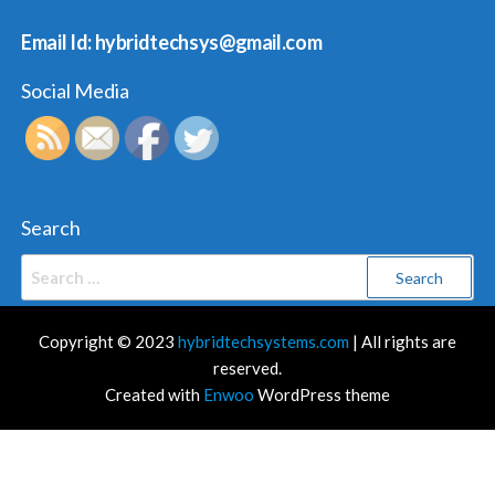
Email Id: hybridtechsys@gmail.com
Social Media
Search
Search
for:
Copyright © 2023
hybridtechsystems.com
| All rights are
reserved.
Created with
Enwoo
WordPress theme