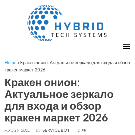
Skip
H
Hy
to
T
T
the
S
content
S
Home
»
Кракен онион: Актуальное зеркало для входа и обзор
кракен маркет 2026
Кракен онион:
Актуальное зеркало
для входа и обзор
кракен маркет 2026
April 19, 2025
By
SERVICE BOT
0