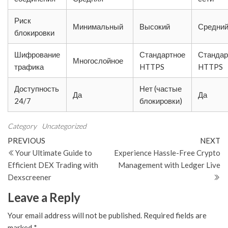
Риск
Минимальный
Высокий
Средни
блокировки
Шифрование
Стандартное
Стандар
Многослойное
трафика
HTTPS
HTTPS
Доступность
Нет (частые
Да
Да
24/7
блокировки)
Category
Uncategorized
Post
Previous
N
PREVIOUS
NEXT
Post
Po
Your Ultimate Guide to
Experience Hassle-Free Crypto
navigation
Efficient DEX Trading with
Management with Ledger Live
Dexscreener
Leave a Reply
Your email address will not be published.
Required fields are
marked
*