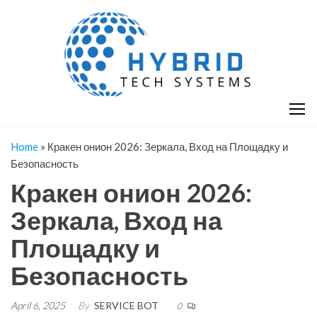
Skip
H
Hy
to
T
T
the
S
content
S
Home
»
Кракен онион 2026: Зеркала, Вход на Площадку и
Безопасность
Кракен онион 2026:
Зеркала, Вход на
Площадку и
Безопасность
April 6, 2025
By
SERVICE BOT
0