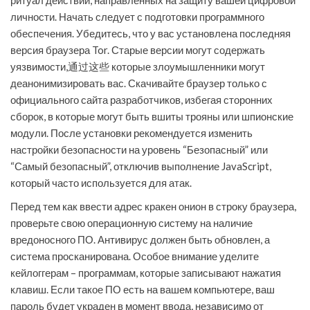
ритуал действий, направленных на защиту вашей цифровой
личности. Начать следует с подготовки программного
обеспечения. Убедитесь, что у вас установлена последняя
версия браузера Tor. Старые версии могут содержать
уязвимости,通过这些 которые злоумышленники могут
деанонимизировать вас. Скачивайте браузер только с
официального сайта разработчиков, избегая сторонних
сборок, в которые могут быть вшиты трояны или шпионские
модули. После установки рекомендуется изменить
настройки безопасности на уровень “Безопасный” или
“Самый безопасный”, отключив выполнение JavaScript,
который часто используется для атак.
Перед тем как ввести адрес кракен онион в строку браузера,
проверьте свою операционную систему на наличие
вредоносного ПО. Антивирус должен быть обновлен, а
система просканирована. Особое внимание уделите
кейлоггерам – программам, которые записывают нажатия
клавиш. Если такое ПО есть на вашем компьютере, ваш
пароль будет украден в момент ввода, независимо от