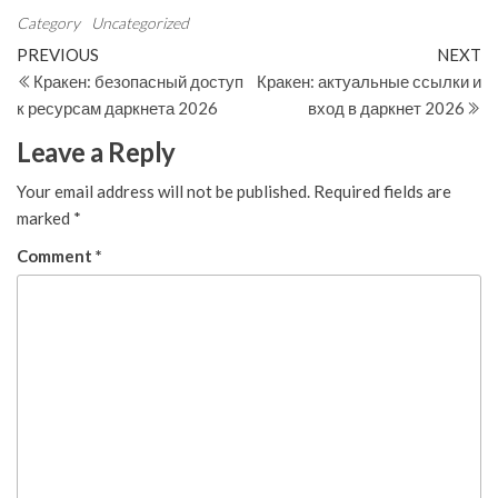
Category
Uncategorized
Post
Previous
N
PREVIOUS
NEXT
Post
Po
Кракен: безопасный доступ
Кракен: актуальные ссылки и
navigation
к ресурсам даркнета 2026
вход в даркнет 2026
Leave a Reply
Your email address will not be published.
Required fields are
marked
*
Comment
*