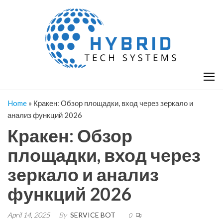
Skip
H
Hy
to
T
T
the
S
content
S
Home
»
Кракен: Обзор площадки, вход через зеркало и
анализ функций 2026
Кракен: Обзор
площадки, вход через
зеркало и анализ
функций 2026
April 14, 2025
By
SERVICE BOT
0