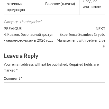
Среднее
активных
Высокое (тысячи)
или низкое
продавцов
Category
Uncategorized
Post
Previous
N
PREVIOUS
NEXT
Post
Po
Кракен: безопасный доступ
Experience Seamless Crypto
navigation
к онион-ресурсам в 2026 году
Management with Ledger Live
Leave a Reply
Your email address will not be published.
Required fields are
marked
*
Comment
*