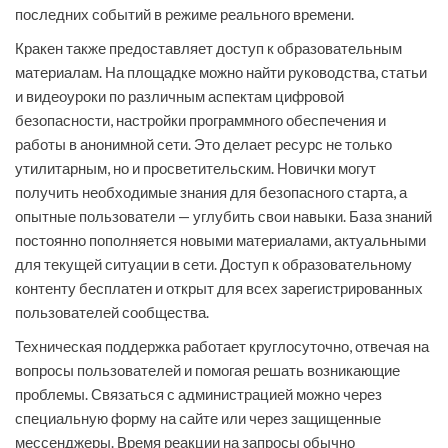
последних событий в режиме реального времени.
Кракен также предоставляет доступ к образовательным
материалам. На площадке можно найти руководства, статьи
и видеоуроки по различным аспектам цифровой
безопасности, настройки программного обеспечения и
работы в анонимной сети. Это делает ресурс не только
утилитарным, но и просветительским. Новички могут
получить необходимые знания для безопасного старта, а
опытные пользователи — углубить свои навыки. База знаний
постоянно пополняется новыми материалами, актуальными
для текущей ситуации в сети. Доступ к образовательному
контенту бесплатен и открыт для всех зарегистрированных
пользователей сообщества.
Техническая поддержка работает круглосуточно, отвечая на
вопросы пользователей и помогая решать возникающие
проблемы. Связаться с администрацией можно через
специальную форму на сайте или через защищенные
мессенджеры. Время реакции на запросы обычно