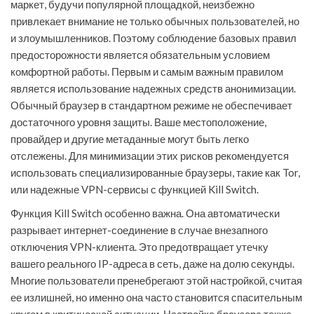
маркет, будучи популярной площадкой, неизбежно
привлекает внимание не только обычных пользователей, но
и злоумышленников. Поэтому соблюдение базовых правил
предосторожности является обязательным условием
комфортной работы. Первым и самым важным правилом
является использование надежных средств анонимизации.
Обычный браузер в стандартном режиме не обеспечивает
достаточного уровня защиты. Ваше местоположение,
провайдер и другие метаданные могут быть легко
отслежены. Для минимизации этих рисков рекомендуется
использовать специализированные браузеры, такие как Tor,
или надежные VPN-сервисы с функцией Kill Switch.
Функция Kill Switch особенно важна. Она автоматически
разрывает интернет-соединение в случае внезапного
отключения VPN-клиента. Это предотвращает утечку
вашего реального IP-адреса в сеть, даже на долю секунды.
Многие пользователи пренебрегают этой настройкой, считая
ее излишней, но именно она часто становится спасительным