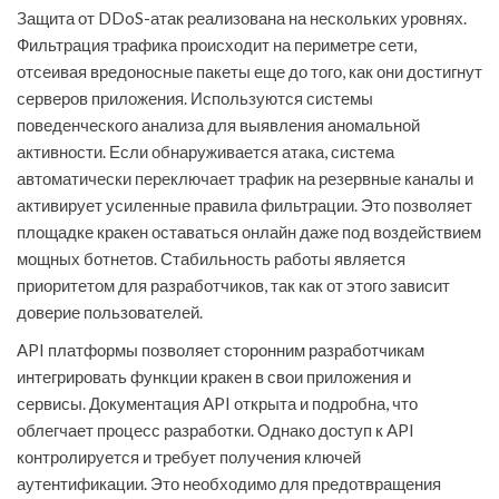
Защита от DDoS-атак реализована на нескольких уровнях.
Фильтрация трафика происходит на периметре сети,
отсеивая вредоносные пакеты еще до того, как они достигнут
серверов приложения. Используются системы
поведенческого анализа для выявления аномальной
активности. Если обнаруживается атака, система
автоматически переключает трафик на резервные каналы и
активирует усиленные правила фильтрации. Это позволяет
площадке кракен оставаться онлайн даже под воздействием
мощных ботнетов. Стабильность работы является
приоритетом для разработчиков, так как от этого зависит
доверие пользователей.
API платформы позволяет сторонним разработчикам
интегрировать функции кракен в свои приложения и
сервисы. Документация API открыта и подробна, что
облегчает процесс разработки. Однако доступ к API
контролируется и требует получения ключей
аутентификации. Это необходимо для предотвращения