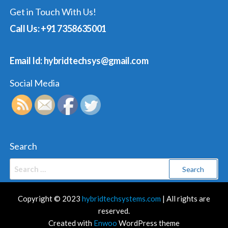
Get in Touch With Us!
Call Us: +91 7358635001
Email Id: hybridtechsys@gmail.com
Social Media
Search
Search
for:
Copyright © 2023
hybridtechsystems.com
| All rights are
reserved.
Created with
Enwoo
WordPress theme