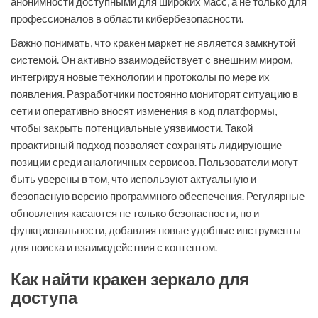
анонимности доступными для широких масс, а не только для
профессионалов в области кибербезопасности.
Важно понимать, что кракен маркет не является замкнутой
системой. Он активно взаимодействует с внешним миром,
интегрируя новые технологии и протоколы по мере их
появления. Разработчики постоянно мониторят ситуацию в
сети и оперативно вносят изменения в код платформы,
чтобы закрыть потенциальные уязвимости. Такой
проактивный подход позволяет сохранять лидирующие
позиции среди аналогичных сервисов. Пользователи могут
быть уверены в том, что используют актуальную и
безопасную версию программного обеспечения. Регулярные
обновления касаются не только безопасности, но и
функциональности, добавляя новые удобные инструменты
для поиска и взаимодействия с контентом.
Как найти кракен зеркало для
доступа