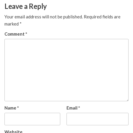
Leave a Reply
Your email address will not be published.
Required fields are
marked
*
Comment
*
Name
*
Email
*
Website