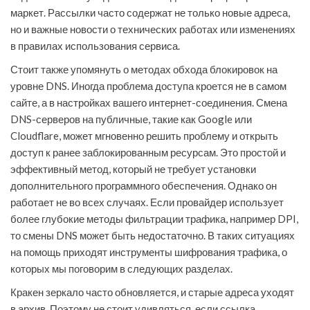
маркет. Рассылки часто содержат не только новые адреса,
но и важные новости о технических работах или изменениях
в правилах использования сервиса.
Стоит также упомянуть о методах обхода блокировок на
уровне DNS. Иногда проблема доступа кроется не в самом
сайте, а в настройках вашего интернет-соединения. Смена
DNS-серверов на публичные, такие как Google или
Cloudflare, может мгновенно решить проблему и открыть
доступ к ранее заблокированным ресурсам. Это простой и
эффективный метод, который не требует установки
дополнительного программного обеспечения. Однако он
работает не во всех случаях. Если провайдер использует
более глубокие методы фильтрации трафика, например DPI,
то смены DNS может быть недостаточно. В таких ситуациях
на помощь приходят инструменты шифрования трафика, о
которых мы поговорим в следующих разделах.
Кракен зеркало часто обновляется, и старые адреса уходят
в архив. Поэтому не стоит удивляться, если ссылка,