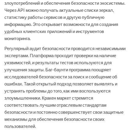
злоупотреблений и обеспечения безопасности экосистемы.
Через API можно получать актуальные списки зеркал,
статистику работы сервисов и другую публичную
информацию. Это открывает возможности для создания
удобных клиентских приложений и инструментов
мониторинга.
Регулярный аудит безопасности проводится независимыми
экспертами. Платформа проходит проверки на наличие
уязвимостей, и результаты тестов используются для
улучшения защиты. Баг-баунти программа поощряет
исследователей безопасности за поиск и сообщение об
ошибках. Такой открытый подход позволяет выявлять и
устранять проблемы до того, как ими воспользуются
злоумышленники. Кракен маркет стремится
соответствовать лучшим отраслевым стандартам
безопасности и постоянно совершенствует свои защитные
механизмы для обеспечения безопасности своих
пользователей.