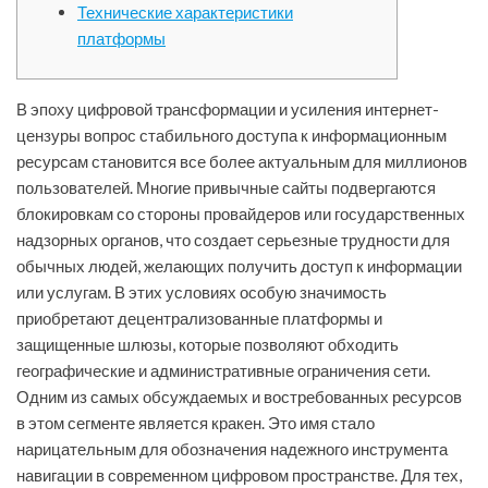
Технические характеристики
платформы
В эпоху цифровой трансформации и усиления интернет-
цензуры вопрос стабильного доступа к информационным
ресурсам становится все более актуальным для миллионов
пользователей. Многие привычные сайты подвергаются
блокировкам со стороны провайдеров или государственных
надзорных органов, что создает серьезные трудности для
обычных людей, желающих получить доступ к информации
или услугам. В этих условиях особую значимость
приобретают децентрализованные платформы и
защищенные шлюзы, которые позволяют обходить
географические и административные ограничения сети.
Одним из самых обсуждаемых и востребованных ресурсов
в этом сегменте является кракен. Это имя стало
нарицательным для обозначения надежного инструмента
навигации в современном цифровом пространстве. Для тех,