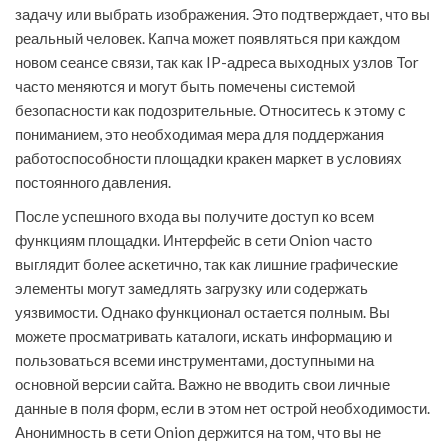
задачу или выбрать изображения. Это подтверждает, что вы
реальный человек. Капча может появляться при каждом
новом сеансе связи, так как IP-адреса выходных узлов Tor
часто меняются и могут быть помечены системой
безопасности как подозрительные. Относитесь к этому с
пониманием, это необходимая мера для поддержания
работоспособности площадки кракен маркет в условиях
постоянного давления.
После успешного входа вы получите доступ ко всем
функциям площадки. Интерфейс в сети Onion часто
выглядит более аскетично, так как лишние графические
элементы могут замедлять загрузку или содержать
уязвимости. Однако функционал остается полным. Вы
можете просматривать каталоги, искать информацию и
пользоваться всеми инструментами, доступными на
основной версии сайта. Важно не вводить свои личные
данные в поля форм, если в этом нет острой необходимости.
Анонимность в сети Onion держится на том, что вы не