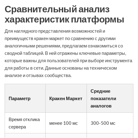
Сравнительный анализ
характеристик платформы
Для наглядного представления возможностей и
преимуществ кракен маркет по сравнению с другими
аналогичными решениями, предлагаем ознакомиться со
сводной таблицей. В ней отражены ключевые параметры,
которые важны для пользователей при выборе инструмента
для работы в сети. Данные основаны на техническом
анализе и отзывах сообщества.
Средние
Параметр
Кракен Маркет
показатели
аналогов
Время отклика
менее 100 мс
300-500 мс
сервера