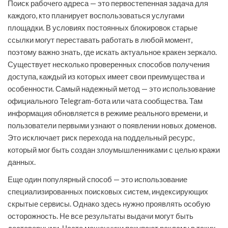
Поиск рабочего адреса — это первостепенная задача для
каждого, кто планирует воспользоваться услугами
площадки. В условиях постоянных блокировок старые
ссылки могут переставать работать в любой момент,
поэтому важно знать, где искать актуальное кракен зеркало.
Существует несколько проверенных способов получения
доступа, каждый из которых имеет свои преимущества и
особенности. Самый надежный метод — это использование
официального Telegram-бота или чата сообщества. Там
информация обновляется в режиме реального времени, и
пользователи первыми узнают о появлении новых доменов.
Это исключает риск перехода на поддельный ресурс,
который мог быть создан злоумышленниками с целью кражи
данных.
Еще один популярный способ — это использование
специализированных поисковых систем, индексирующих
скрытые сервисы. Однако здесь нужно проявлять особую
осторожность. Не все результаты выдачи могут быть