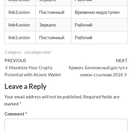
link3.onion
Постоянный
Временно недоступен
link4.onion
Зеркало
Рабочий
link5.onion
Постоянный
Рабочий
Category
Uncategorized
Post
Previous
N
PREVIOUS
NEXT
Post
Po
Maximize Your Crypto
Кракен: Безопасный доступ к
navigation
Potential with Atomic Wallet
онион-ссылкам 2026
Leave a Reply
Your email address will not be published.
Required fields are
marked
*
Comment
*