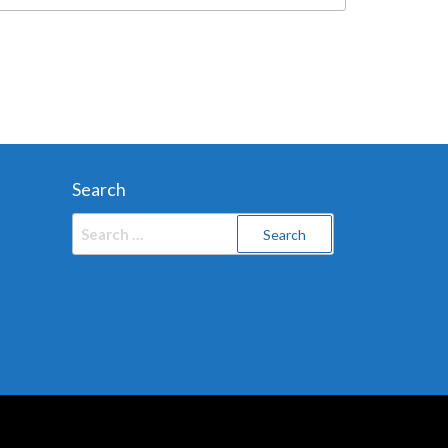
Search
Search
for: