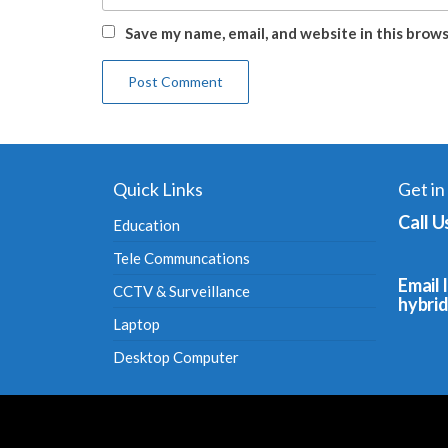
Save my name, email, and website in this brow
Quick Links
Get in
Call U
Education
Tele Communcations
Email I
CCTV & Surveillance
hybri
Laptop
Desktop Computer