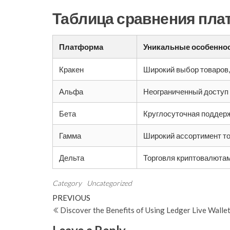
Таблица сравнения пла
Платформа
Уникальные особенно
Кракен
Широкий выбор товаров,
Альфа
Неограниченный доступ 
Бета
Круглосуточная поддер
Гамма
Широкий ассортимент т
Дельта
Торговля криптовалюта
Category
Uncategorized
Post
Previous
PREVIOUS
Post
Discover the Benefits of Using Ledger Live Walle
navigation