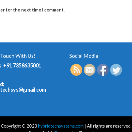
ser for the next time I comment.
 Touch With Us!
Social Media
s: +91 7358635001
d:
dtechsys@gmail.com
Copyright © 2023
hybridtechsystems.com
| All rights are reserved.