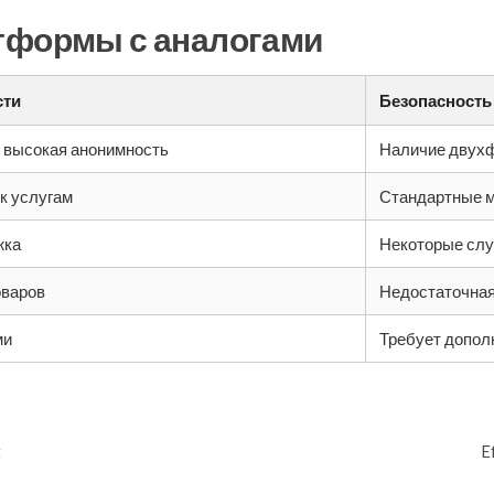
тформы с аналогами
сти
Безопасность
 высокая анонимность
Наличие двухф
к услугам
Стандартные м
жка
Некоторые слу
оваров
Недостаточная
ми
Требует допол
t
E