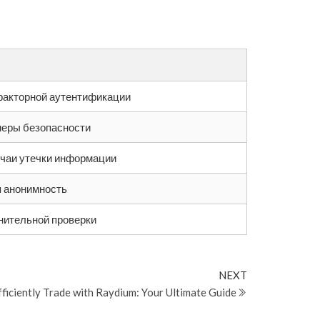
акторной аутентификации
еры безопасности
чаи утечки информации
 анонимность
нительной проверки
Next
NEXT
Post
fficiently Trade with Raydium: Your Ultimate Guide