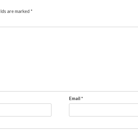
elds are marked
*
Email
*