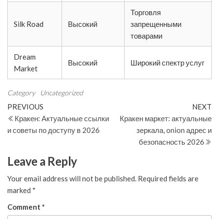
Торговля
Silk Road
Высокий
запрещенными
товарами
Dream
Высокий
Широкий спектр услуг
Market
Category
Uncategorized
Post
Previous
N
PREVIOUS
NEXT
Post
Po
Кракен: Актуальные ссылки
Кракен маркет: актуальные
navigation
и советы по доступу в 2026
зеркала, onion адрес и
безопасность 2026
Leave a Reply
Your email address will not be published.
Required fields are
marked
*
Comment
*