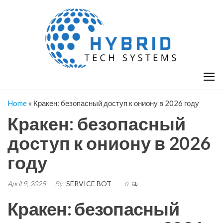
Skip
H
Hy
to
T
T
the
S
content
S
Home
»
Кракен: безопасный доступ к ониону в 2026 году
Кракен: безопасный
доступ к ониону в 2026
году
April 9, 2025
By
SERVICE BOT
0
Кракен: безопасный