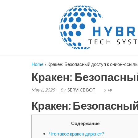
Skip
to
the
content
Home
»
Кракен: Безопасный доступ к онион-ссыл
Кракен: Безопасны
May 6, 2025
By
SERVICE BOT
0
Кракен: Безопасный
Содержание
Что такое кракен даркнет?