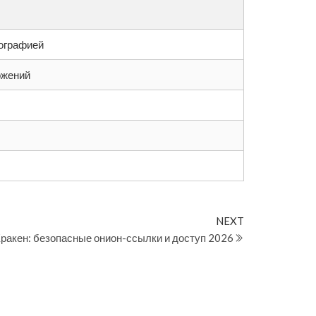
тографией
ожений
Next
NEXT
Post
ракен: безопасные онион-ссылки и доступ 2026