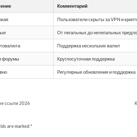
чение
Комментарий
окая
Пользователи скрыты за VPN и крип
ные
От легальных до нелегальных предл
товалюта
Поддержка нескольких валют
и форумы
Круглосуточная поддержка
вно
Регулярные обновления и поддержка
ные ссыли 2026
К
elds are marked
*