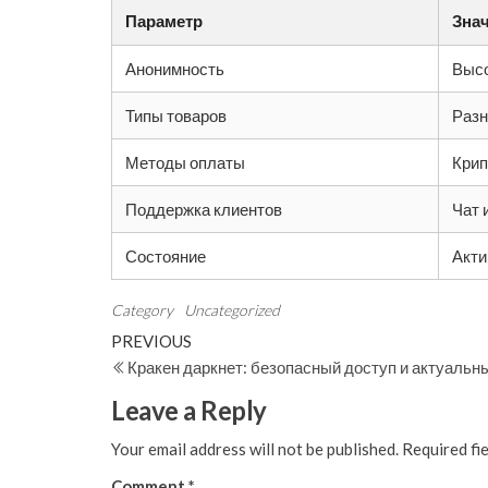
Параметр
Зна
Анонимность
Выс
Типы товаров
Раз
Методы оплаты
Крип
Поддержка клиентов
Чат 
Состояние
Акти
Category
Uncategorized
Post
Previous
PREVIOUS
Post
Кракен даркнет: безопасный доступ и актуаль
navigation
Leave a Reply
Your email address will not be published.
Required fi
Comment
*