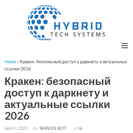
Skip
H
Hy
to
T
T
the
S
content
S
Home
»
Кракен: безопасный доступ к даркнету и актуальные
ссылки 2026
Кракен: безопасный
доступ к даркнету и
актуальные ссылки
2026
April 3, 2025
By
SERVICE BOT
0