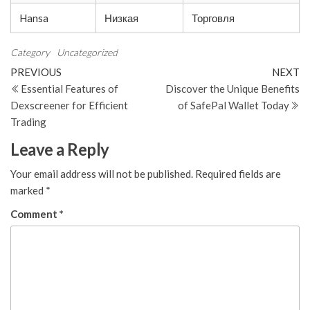
Hansa
Низкая
Торговля
Category
Uncategorized
Post
Previous
N
PREVIOUS
NEXT
Post
Po
Essential Features of
Discover the Unique Benefits
navigation
Dexscreener for Efficient
of SafePal Wallet Today
Trading
Leave a Reply
Your email address will not be published.
Required fields are
marked
*
Comment
*