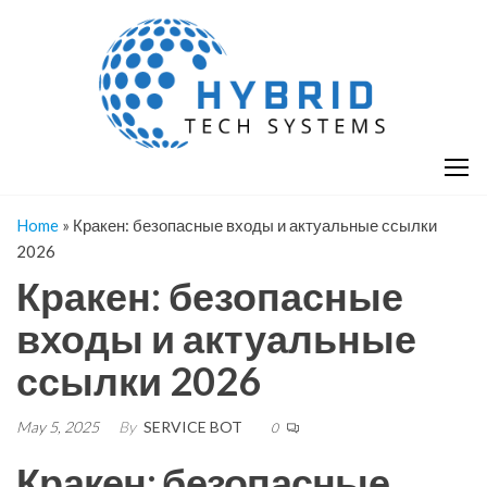
Skip
H
Hy
to
T
T
the
S
content
S
Home
»
Кракен: безопасные входы и актуальные ссылки
2026
Кракен: безопасные
входы и актуальные
ссылки 2026
May 5, 2025
By
SERVICE BOT
0
Кракен: безопасные