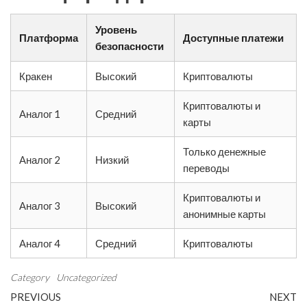
Уровень
Платформа
Доступные платежи
безопасности
Кракен
Высокий
Криптовалюты
Криптовалюты и
Аналог 1
Средний
карты
Только денежные
Аналог 2
Низкий
переводы
Криптовалюты и
Аналог 3
Высокий
анонимные карты
Аналог 4
Средний
Криптовалюты
Category
Uncategorized
Post
Previous
N
PREVIOUS
NEXT