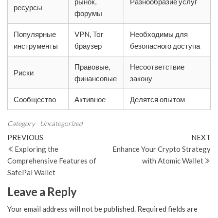
рынок,
Разнообразие услуг
ресурсы
форумы
Популярные
VPN, Tor
Необходимы для
инструменты
браузер
безопасного доступа
Правовые,
Несоответствие
Риски
финансовые
закону
Сообщество
Активное
Делятся опытом
Category
Uncategorized
Post
Previous
N
PREVIOUS
NEXT
Post
Po
Exploring the
Enhance Your Crypto Strategy
navigation
Comprehensive Features of
with Atomic Wallet
SafePal Wallet
Leave a Reply
Your email address will not be published.
Required fields are