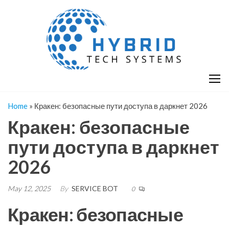
Skip
H
Hy
to
T
T
the
S
content
S
Home
»
Кракен: безопасные пути доступа в даркнет 2026
Кракен: безопасные
пути доступа в даркнет
2026
May 12, 2025
By
SERVICE BOT
0
Кракен: безопасные