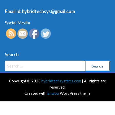
Email Id: hybridtechsys@gmail.com
Social Media
Search
Search
for:
Copyright © 2023
hybridtechsystems.com
| All rights are
reserved.
Created with
Enwoo
WordPress theme