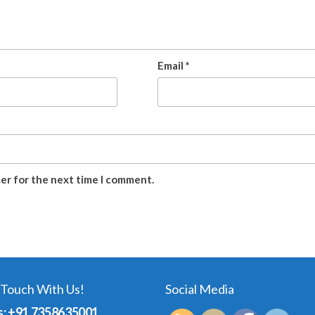
Email
*
ser for the next time I comment.
 Touch With Us!
Social Media
s: +91 7358635001