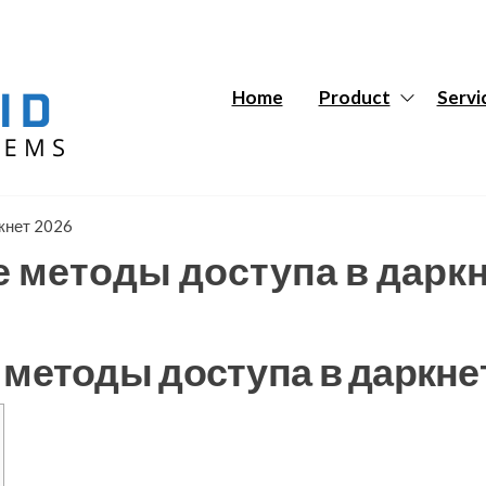
Hybrid
Hybrid
Tech
Tech
Systems
Systems
Home
Product
Servi
кнет 2026
е методы доступа в даркн
 методы доступа в даркне