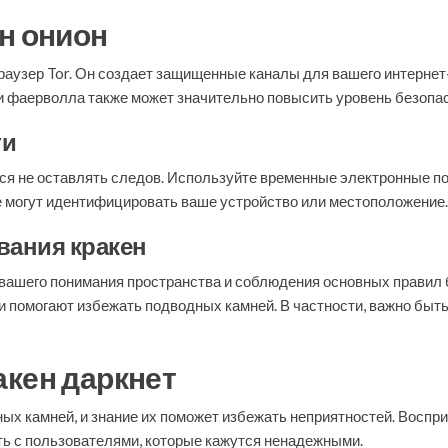
н онион
браузер Tor. Он создает защищенные каналы для вашего интернет
и фаерволла также может значительно повысить уровень безопас
ти
я не оставлять следов. Используйте временные электронные по
ые могут идентифицировать ваше устройство или местоположение.
вания кракен
т вашего понимания пространства и соблюдения основных правил 
и помогают избежать подводных камней. В частности, важно бы
акен даркнет
ных камней, и знание их поможет избежать неприятностей. Восп
ть с пользователями, которые кажутся ненадежными.