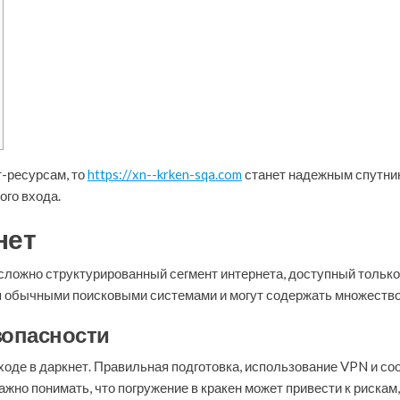
т-ресурсам, то
https://xn--krken-sqa.com
станет надежным спутни
ого входа.
нет
сложно структурированный сегмент интернета, доступный только 
я обычными поисковыми системами и могут содержать множество 
зопасности
ходе в даркнет. Правильная подготовка, использование VPN и с
жно понимать, что погружение в кракен может привести к рискам