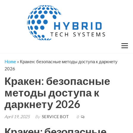
Skip
H
Hy
to
T
T
the
S
content
S
Home
»
Кракен: безопасные методы доступа к даркнету
2026
Кракен: безопасные
методы доступа к
даркнету 2026
April 19, 2025
By
SERVICE BOT
0
Кракен: безопасные