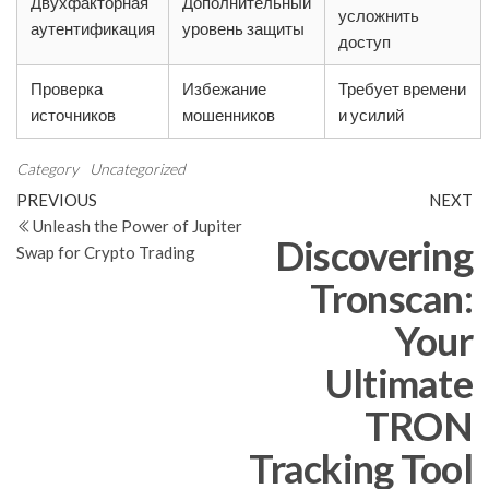
Двухфакторная
Дополнительный
усложнить
аутентификация
уровень защиты
доступ
Проверка
Избежание
Требует времени
источников
мошенников
и усилий
Category
Uncategorized
Post
Previous
N
PREVIOUS
NEXT
Post
Po
Unleash the Power of Jupiter
navigation
Discovering
Swap for Crypto Trading
Tronscan:
Your
Ultimate
TRON
Tracking Tool