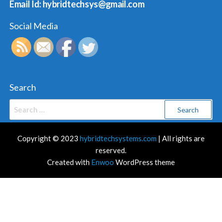
Email Id: hybridtechsys@gmail.com
Social Media
Search
Search
for:
Copyright © 2023
hybridtechsystems.com
| All rights are
reserved.
Created with
Enwoo
WordPress theme