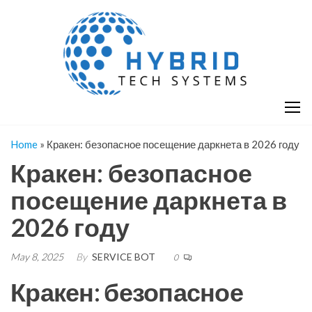
Skip
H
Hy
to
T
T
the
S
content
S
Home
»
Кракен: безопасное посещение даркнета в 2026 году
Кракен: безопасное
посещение даркнета в
2026 году
May 8, 2025
By
SERVICE BOT
0
Кракен: безопасное