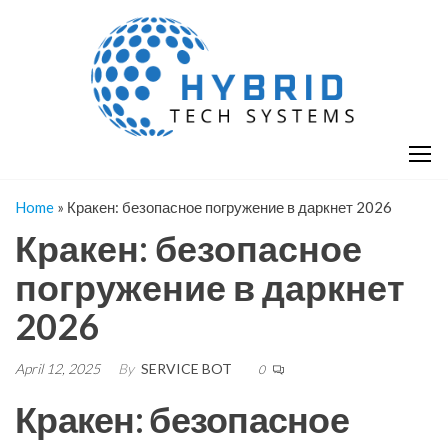
Skip
H
Hy
to
T
T
the
S
content
S
Home
»
Кракен: безопасное погружение в даркнет 2026
Кракен: безопасное
погружение в даркнет
2026
April 12, 2025
By
SERVICE BOT
0
Кракен: безопасное