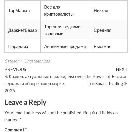
Всё для
ТорМаркет
Низкая
криптовалюты
Торговля редкими
ДаркнетБазар
Средняя
товарами
Парадайз
Анонимные продажи
Высокая
Category
Uncategorized
Post
Previous
N
PREVIOUS
NEXT
Post
Po
Кракен: актуальные ссылки,
Discover the Power of Bscscan
navigation
зеркала и обзор кракен маркет
for Smart Trading
2026
Leave a Reply
Your email address will not be published.
Required fields are
marked
*
Comment
*