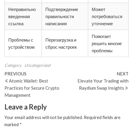
Неправильно
Подтверждение
Может
введенная
правильности
потребоваться
ссылка
написания
уточнение
Помогает
Проблемы с
Перезагрузка и
решить многие
устройством
сброс настроек
проблемы
Category
Uncategorized
Post
Previous
N
PREVIOUS
NEXT
Post
Po
Atomic Wallet: Best
Elevate Your Trading with
navigation
Practices for Secure Crypto
Raydium Swap Insights
Management
Leave a Reply
Your email address will not be published.
Required fields are
marked
*