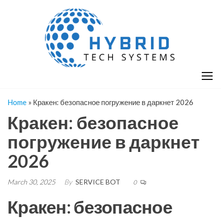
Skip
H
Hy
to
T
T
the
S
content
S
Home
»
Кракен: безопасное погружение в даркнет 2026
Кракен: безопасное
погружение в даркнет
2026
March 30, 2025
By
SERVICE BOT
0
Кракен: безопасное