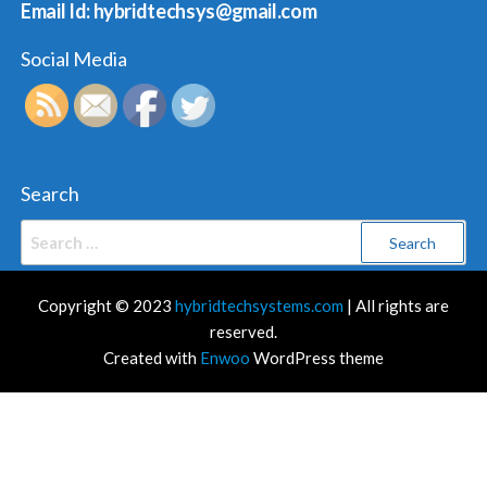
Email Id: hybridtechsys@gmail.com
Social Media
Search
Search
for:
Copyright © 2023
hybridtechsystems.com
| All rights are
reserved.
Created with
Enwoo
WordPress theme