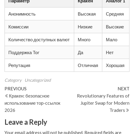
Параметр
Кракен
Аналог 1
Анонимность
Высокая
Средняя
Комиссии
Низкие
Высокие
Количество доступных валют
Много
Мало
Поддержка Tor
Да
Нет
Репутация
Отличная
Хорошая
Category
Uncategorized
Post
Previous
N
PREVIOUS
NEXT
Post
Po
Кракен: безопасное
Revolutionary Features of
navigation
использование тор-ссылок
Jupiter Swap for Modern
2026
Traders
Leave a Reply
Your email address will not be published.
Required fields are