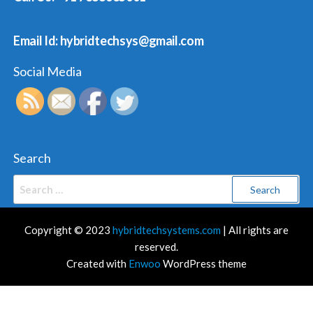
Email Id: hybridtechsys@gmail.com
Social Media
Search
Search
for:
Copyright © 2023
hybridtechsystems.com
| All rights are
reserved.
Created with
Enwoo
WordPress theme