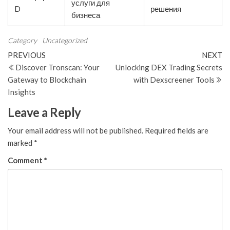
услуги для
D
решения
бизнеса
Category
Uncategorized
Post
Previous
N
PREVIOUS
NEXT
Post
Po
Discover Tronscan: Your
Unlocking DEX Trading Secrets
navigation
Gateway to Blockchain
with Dexscreener Tools
Insights
Leave a Reply
Your email address will not be published.
Required fields are
marked
*
Comment
*