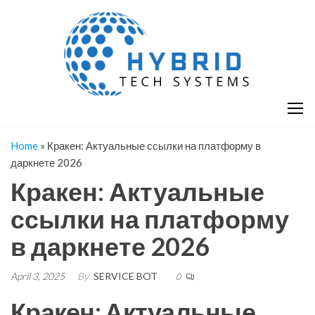
Skip
H
Hy
to
T
T
the
S
content
S
Home
»
Кракен: Актуальные ссылки на платформу в
даркнете 2026
Кракен: Актуальные
ссылки на платформу
в даркнете 2026
April 3, 2025
By
SERVICE BOT
0
Кракен: Актуальные