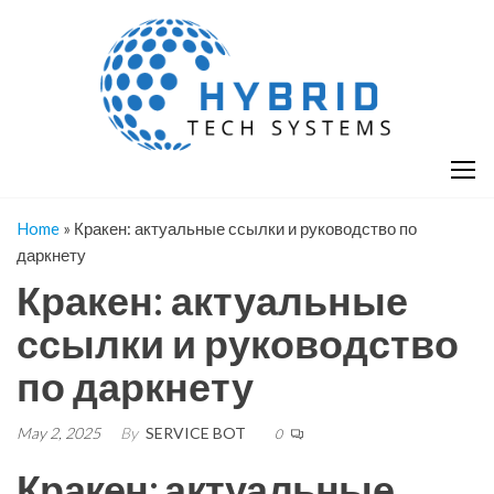
Skip
H
Hy
to
T
T
the
S
content
S
Home
»
Кракен: актуальные ссылки и руководство по
даркнету
Кракен: актуальные
ссылки и руководство
по даркнету
May 2, 2025
By
SERVICE BOT
0
Кракен: актуальные