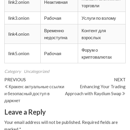
link2.onion
Неактивная
торговли
link3.onion
Рабочая
Услуги по взлому
Временно
Контент для
link4.onion
недоступна
взрослых
Форум о
link5.onion
Рабочая
криптовалютах
Category
Uncategorized
Post
Previous
N
PREVIOUS
NEXT
Post
Po
Кракен: актуальные ссылки
Enhancing Your Trading
navigation
и безопасный доступ в
Approach with Raydium Swap
даркнет
Leave a Reply
Your email address will not be published.
Required fields are
marked
*