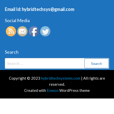
Email Id: hybridtechsys@gmail.com
Social Media
Search
Search
for:
Copyright © 2023
hybridtechsystems.com
| All rights are
reserved.
Created with
Enwoo
WordPress theme