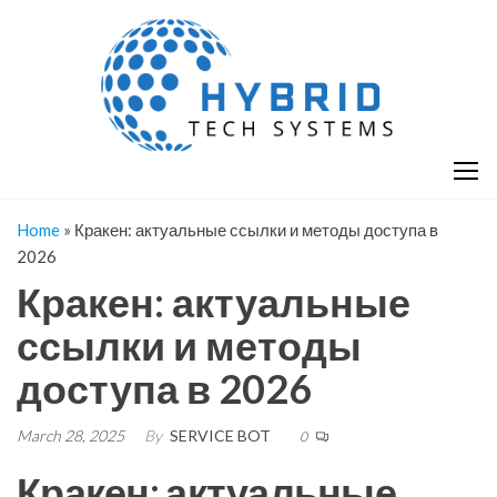
Skip
H
Hy
to
T
T
the
S
content
S
Home
»
Кракен: актуальные ссылки и методы доступа в
2026
Кракен: актуальные
ссылки и методы
доступа в 2026
March 28, 2025
By
SERVICE BOT
0
Кракен: актуальные