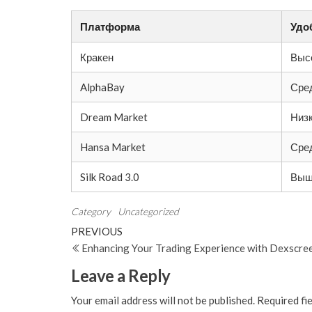
Платформа
Удо
Кракен
Выс
AlphaBay
Сре
Dream Market
Низ
Hansa Market
Сре
Silk Road 3.0
Выш
Category
Uncategorized
Post
Previous
PREVIOUS
Post
Enhancing Your Trading Experience with Dexscre
navigation
Leave a Reply
Your email address will not be published.
Required fi