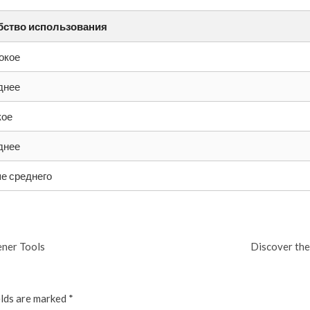
бство использования
окое
днее
кое
днее
е среднего
ener Tools
Discover the
elds are marked
*