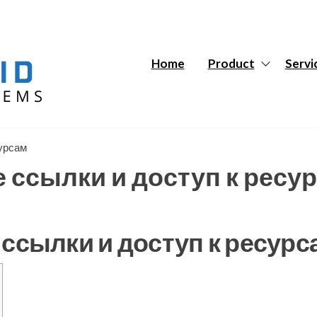
Hybrid
Hybrid
Tech
Tech
Systems
Systems
Home
Product
Servi
сурсам
 ссылки и доступ к ресу
 ссылки и доступ к ресурс