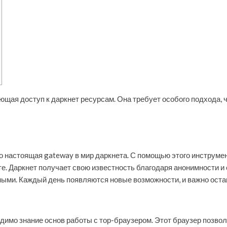
ющая доступ к даркнет ресурсам. Она требует особого подхода, 
это настоящая gateway в мир даркнета. С помощью этого инструм
е. Даркнет получает свою известность благодаря анонимности и
ными. Каждый день появляются новые возможности, и важно остав
одимо знание основ работы с тор-браузером. Этот браузер позво