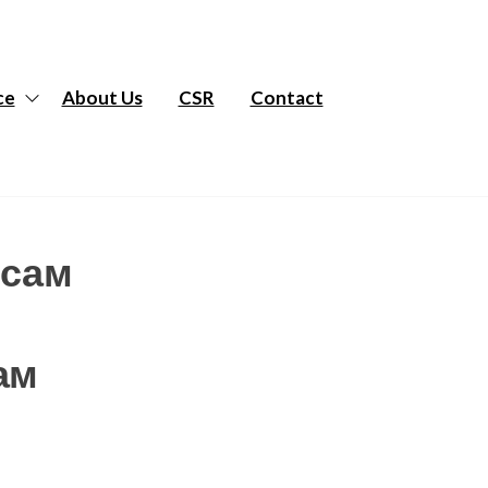
ce
About Us
CSR
Contact
рсам
ам