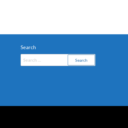
Search
Search
for: