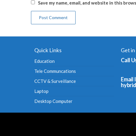
Save my name, email, and website in this brow
Quick Links
Get in
Call U
Education
Tele Communcations
Email I
CCTV & Surveillance
hybri
Laptop
Desktop Computer