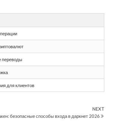
операции
криптовалют
е переводы
ржка
ия для клиентов
Next
NEXT
Post
акен: безопасные способы входа в даркнет 2026