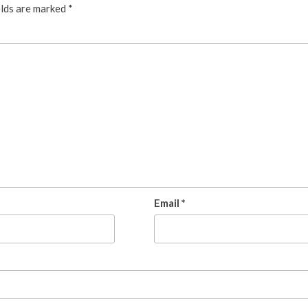
elds are marked
*
Email
*