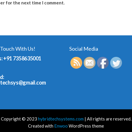
ser for the next time I comment.
 Touch With Us!
Social Media
s: +91 7358635001
d:
dtechsys@gmail.com
Copyright © 2023
hybridtechsystems.com
| All rights are reserved.
Created with
Enwoo
WordPress theme