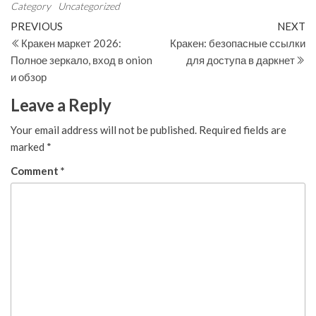
Category
Uncategorized
Post
Previous
N
PREVIOUS
NEXT
Post
Po
Кракен маркет 2026:
Кракен: безопасные ссылки
navigation
Полное зеркало, вход в onion
для доступа в даркнет
и обзор
Leave a Reply
Your email address will not be published.
Required fields are
marked
*
Comment
*