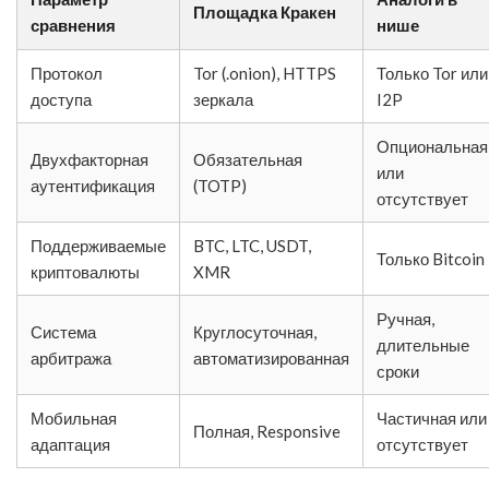
Площадка Кракен
сравнения
нише
Протокол
Tor (.onion), HTTPS
Только Tor или
доступа
зеркала
I2P
Опциональная
Двухфакторная
Обязательная
или
аутентификация
(TOTP)
отсутствует
Поддерживаемые
BTC, LTC, USDT,
Только Bitcoin
криптовалюты
XMR
Ручная,
Система
Круглосуточная,
длительные
арбитража
автоматизированная
сроки
Мобильная
Частичная или
Полная, Responsive
адаптация
отсутствует