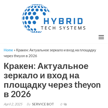
Skip
H
Hy
to
T
T
the
S
content
S
Home
»
Кракен: Актуальное зеркало и вход на площадку
через theyon в 2026
Кракен: Актуальное
зеркало и вход на
площадку через theyon
в 2026
April 2, 2025
By
SERVICE BOT
0