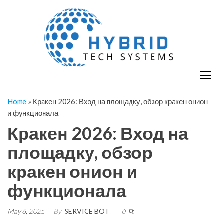
Skip
H
Hy
to
T
T
the
S
content
S
Home
»
Кракен 2026: Вход на площадку, обзор кракен онион
и функционала
Кракен 2026: Вход на
площадку, обзор
кракен онион и
функционала
May 6, 2025
By
SERVICE BOT
0