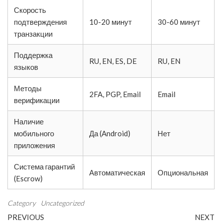
Скорость
подтверждения
10-20 минут
30-60 минут
транзакции
Поддержка
RU, EN, ES, DE
RU, EN
языков
Методы
2FA, PGP, Email
Email
верификации
Наличие
мобильного
Да (Android)
Нет
приложения
Система гарантий
Автоматическая
Опциональная
(Escrow)
Category
Uncategorized
Post
Previous
N
PREVIOUS
NEXT