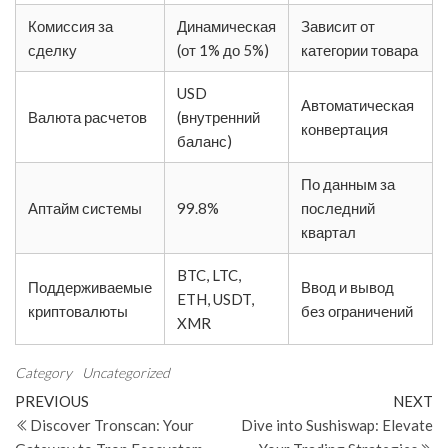
Комиссия за
Динамическая
Зависит от
сделку
(от 1% до 5%)
категории товара
USD
Автоматическая
Валюта расчетов
(внутренний
конвертация
баланс)
По данным за
Аптайм системы
99.8%
последний
квартал
BTC, LTC,
Поддерживаемые
Ввод и вывод
ETH, USDT,
криптовалюты
без ограничений
XMR
Category
Uncategorized
Post
Previous
N
PREVIOUS
NEXT
Post
Po
Discover Tronscan: Your
Dive into Sushiswap: Elevate
navigation