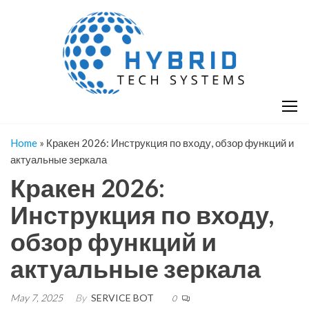
Skip
H
Hy
to
T
T
the
S
content
S
Home
»
Кракен 2026: Инструкция по входу, обзор функций и
актуальные зеркала
Кракен 2026:
Инструкция по входу,
обзор функций и
актуальные зеркала
May 7, 2025
By
SERVICE BOT
0